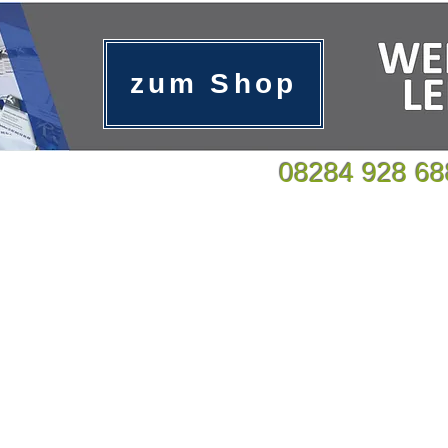
zum Shop
08284 928 68
rbetechnik
Über uns