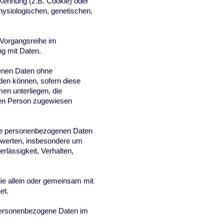
Kennung (z.B. Cookie) oder
hysiologischen, genetischen,
e Vorgangsreihe im
g mit Daten.
enen Daten ohne
den können, sofern diese
n unterliegen, die
chen Person zugewiesen
iese personenbezogenen Daten
bewerten, insbesondere um
rlässigkeit, Verhalten,
 die allein oder gemeinsam mit
et.
e personenbezogene Daten im