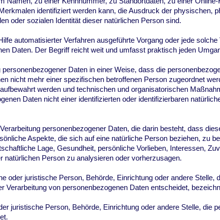
m Namen, zu einer Kennnummer, zu Standortdaten, zu einer Online-
rkmalen identifiziert werden kann, die Ausdruck der physischen, p
len oder sozialen Identität dieser natürlichen Person sind.
 Hilfe automatisierter Verfahren ausgeführte Vorgang oder jede solch
Daten. Der Begriff reicht weit und umfasst praktisch jeden Umgan
g personenbezogener Daten in einer Weise, dass die personenbezog
nen nicht mehr einer spezifischen betroffenen Person zugeordnet wer
t aufbewahrt werden und technischen und organisatorischen Maßnahme
enen Daten nicht einer identifizierten oder identifizierbaren natürli
ten Verarbeitung personenbezogener Daten, die darin besteht, dass d
nliche Aspekte, die sich auf eine natürliche Person beziehen, zu 
tschaftliche Lage, Gesundheit, persönliche Vorlieben, Interessen, Zuve
er natürlichen Person zu analysieren oder vorherzusagen.
iche oder juristische Person, Behörde, Einrichtung oder andere Stelle,
er Verarbeitung von personenbezogenen Daten entscheidet, bezeichn
 oder juristische Person, Behörde, Einrichtung oder andere Stelle, di
et.