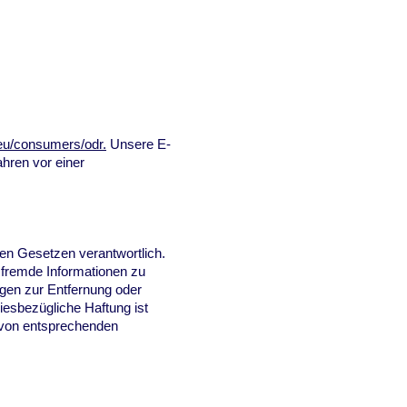
.eu/consumers/odr.
Unsere E-
ahren vor einer
nen Gesetzen verantwortlich.
e fremde Informationen zu
ngen zur Entfernung oder
iesbezügliche Haftung ist
 von entsprechenden