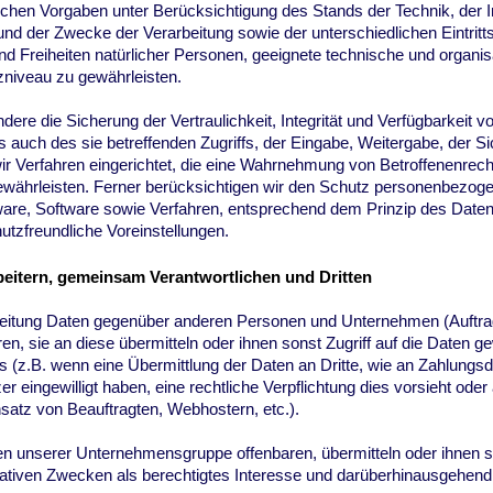
ichen Vorgaben unter Berücksichtigung des Stands der Technik, der
nd der Zwecke der Verarbeitung sowie der unterschiedlichen Eintritt
nd Freiheiten natürlicher Personen, geeignete technische und orga
niveau zu gewährleisten.
 die Sicherung der Vertraulichkeit, Integrität und Verfügbarkeit v
auch des sie betreffenden Zugriffs, der Eingabe, Weitergabe, der Si
ir Verfahren eingerichtet, die eine Wahrnehmung von Betroffenenre
währleisten. Ferner berücksichtigen wir den Schutz personenbezogen
are, Software sowie Verfahren, entsprechend dem Prinzip des Date
utzfreundliche Voreinstellungen.
eitern, gemeinsam Verantwortlichen und Dritten
beitung Daten gegenüber anderen Personen und Unternehmen (Auftr
en, sie an diese übermitteln oder ihnen sonst Zugriff auf die Daten ge
 (z.B. wenn eine Übermittlung der Daten an Dritte, wie an Zahlungsdi
tzer eingewilligt haben, eine rechtliche Verpflichtung dies vorsieht od
nsatz von Beauftragten, Webhostern, etc.).
n unserer Unternehmensgruppe offenbaren, übermitteln oder ihnen s
rativen Zwecken als berechtigtes Interesse und darüberhinausgehend 